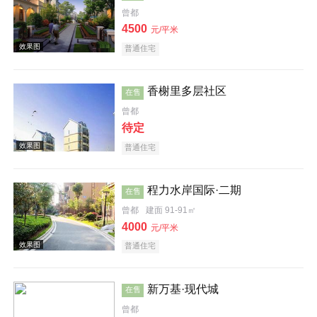
曾都
4500
元/平米
普通住宅
香榭里多层社区
在售
效果图
曾都
待定
普通住宅
程力水岸国际·二期
在售
曾都
建面 91-91㎡
4000
元/平米
普通住宅
效果图
新万基·现代城
在售
曾都