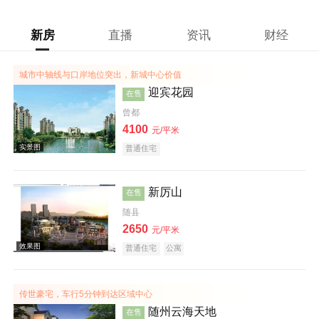
新房
直播
资讯
财经
城市中轴线与口岸地位突出，新城中心价值
迎宾花园
在售
曾都
4100
元/平米
普通住宅
新厉山
在售
随县
2650
元/平米
普通住宅
公寓
传世豪宅，车行5分钟到达区域中心
实景图
随州云海天地
在售