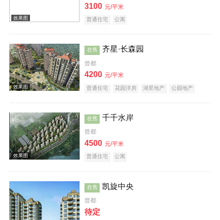
3100
元/平米
普通住宅
公寓
效果图
齐星·长森园
在售
曾都
4200
元/平米
普通住宅
花园洋房
湖景地产
公园地产
千千水岸
在售
效果图
曾都
4500
元/平米
普通住宅
公寓
凯旋中央
在售
曾都
效果图
待定