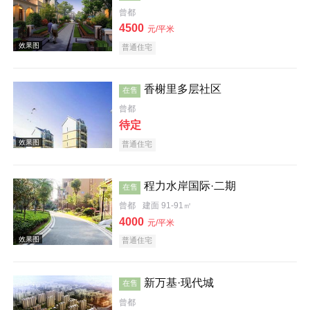
曾都
4500
元/平米
普通住宅
香榭里多层社区
在售
效果图
曾都
待定
普通住宅
程力水岸国际·二期
在售
曾都
建面 91-91㎡
4000
元/平米
普通住宅
效果图
新万基·现代城
在售
曾都