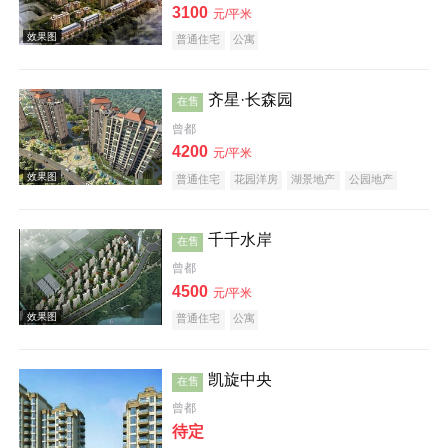
3100
元/平米
普通住宅
公寓
效果图
齐星·长森园
在售
曾都
4200
元/平米
普通住宅
花园洋房
湖景地产
公园地产
千千水岸
在售
效果图
曾都
4500
元/平米
普通住宅
公寓
凯旋中央
在售
曾都
效果图
待定