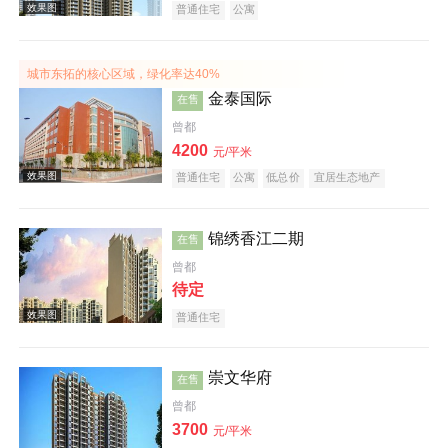
普通住宅
公寓
效果图
城市东拓的核心区域，绿化率达40%
金泰国际
在售
曾都
4200
元/平米
普通住宅
公寓
低总价
宜居生态地产
实景图
锦绣香江二期
在售
曾都
待定
普通住宅
崇文华府
在售
效果图
曾都
3700
元/平米