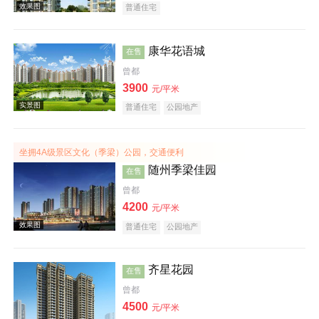
普通住宅
康华花语城
在售
曾都
3900
元/平米
效果图
普通住宅
公园地产
坐拥4A级景区文化（季梁）公园，交通便利
随州季梁佳园
在售
曾都
4200
元/平米
效果图
普通住宅
公园地产
齐星花园
在售
曾都
4500
元/平米