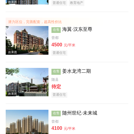
普通住宅
教育地产
潜力区位，完善配套，超高性价比
海翼·汉东至尊
在售
效果图
曾都
4500
元/平米
普通住宅
姜水龙湾二期
在售
随县
待定
效果图
普通住宅
随州世纪·未来城
在售
曾都
4100
元/平米