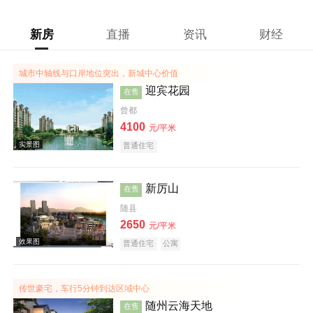
新房
直播
资讯
财经
城市中轴线与口岸地位突出，新城中心价值
迎宾花园
在售
曾都
4100
元/平米
普通住宅
新厉山
在售
随县
2650
元/平米
普通住宅
公寓
传世豪宅，车行5分钟到达区域中心
实景图
随州云海天地
在售