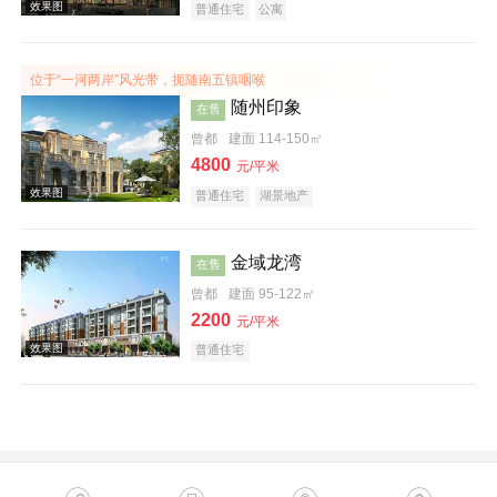
普通住宅
公寓
效果图
位于“一河两岸”风光带，扼随南五镇咽喉
随州印象
在售
曾都
建面 114-150㎡
4800
元/平米
普通住宅
湖景地产
效果图
金域龙湾
在售
曾都
建面 95-122㎡
2200
元/平米
普通住宅
效果图