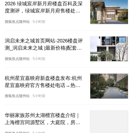
2026 绿城宸岸新月府楼盘百科及深
度测评，绿城宸岸新月府售楼处官
方热线公布，附线上看房预约
搜狐焦点随州站
·
5小时前
润启未来之城首页网站-2026楼盘评
测_润启未来之城 |最新价格|配套户
型丨最新房价+户型图+小区环境
搜狐焦点随州站
·
5小时前
+配套+最新资讯+地铁距离+售楼处
电话+一房一价
杭州星宜嘉映府新盘楼盘发布:杭州
星宜嘉映府官方售楼处电话→热搜
24小时电话→2026最新房价|楼盘评
搜狐焦点随州站
·
5小时前
测-详情|价格-配套-户型-线上预约
看房
华丽家族苏州太湖檀宫楼盘介绍｜
上海檀宫同源墅区，大庭院，房价
户型完整解析