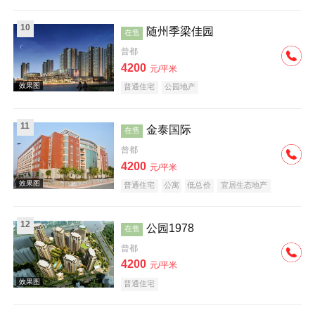
10
随州季梁佳园
在售
曾都
效果图
4200
元/平米
普通住宅
公园地产
11
金泰国际
在售
曾都
4200
元/平米
效果图
普通住宅
公寓
低总价
宜居生态地产
12
公园1978
在售
曾都
4200
元/平米
普通住宅
效果图