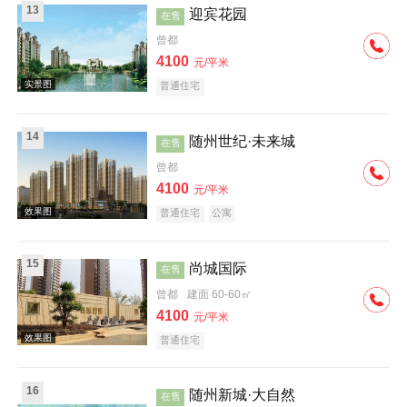
13
迎宾花园
在售
曾都
4100
元/平米
普通住宅
效果图
14
随州世纪·未来城
在售
曾都
4100
元/平米
普通住宅
公寓
15
尚城国际
在售
效果图
曾都
建面 60-60㎡
4100
元/平米
普通住宅
16
随州新城·大自然
在售