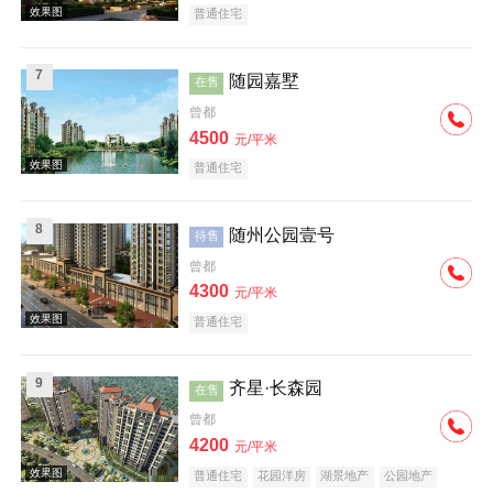
普通住宅
效果图
7
随园嘉墅
在售
曾都
4500
元/平米
普通住宅
效果图
8
随州公园壹号
待售
曾都
4300
元/平米
普通住宅
9
齐星·长森园
在售
效果图
曾都
4200
元/平米
普通住宅
花园洋房
湖景地产
公园地产