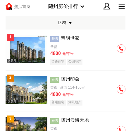
随州房价排行
焦点首页
区域
1
帝明世家
待售
曾都
4800
元/平米
普通住宅
公园地产
效果图
2
随州印象
在售
曾都
建面 114-150㎡
4800
元/平米
普通住宅
湖景地产
3
随州云海天地
在售
效果图
曾都