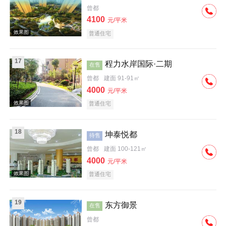
曾都
实景图
4100
元/平米
普通住宅
17
程力水岸国际·二期
在售
曾都
建面 91-91㎡
4000
元/平米
效果图
普通住宅
18
坤泰悦都
待售
曾都
建面 100-121㎡
4000
元/平米
普通住宅
效果图
19
东方御景
在售
曾都