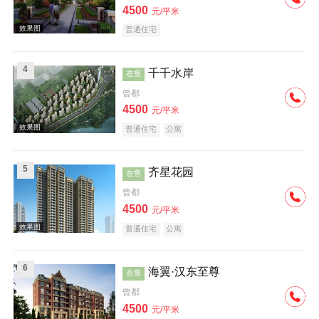
4500
元/平米
普通住宅
4
千千水岸
在售
曾都
效果图
4500
元/平米
普通住宅
公寓
5
齐星花园
在售
曾都
4500
元/平米
效果图
普通住宅
公寓
6
海翼·汉东至尊
在售
曾都
4500
元/平米